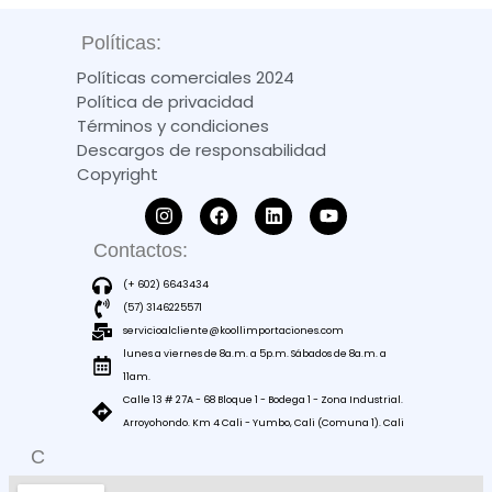
Políticas:
Políticas comerciales 2024
Política de privacidad
Términos y condiciones
Descargos de responsabilidad
Copyright
Contactos:
(+ 602) 6643434
(57) 3146225571
servicioalcliente@koollimportaciones.com
lunes a viernes de 8a.m. a 5p.m. Sábados de 8a.m. a
11am.
Calle 13 # 27A - 68 Bloque 1 - Bodega 1 - Zona Industrial.
Arroyohondo. Km 4 Cali - Yumbo, Cali (Comuna 1). Cali
C
O