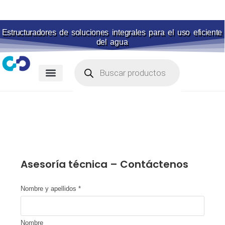
Estructuradores de soluciones integrales para el uso eficiente
del agua
Membranas para piscina
Portal de pagos
Asesoría técnica – Contáctenos
Nombre y apellidos
*
Nombre