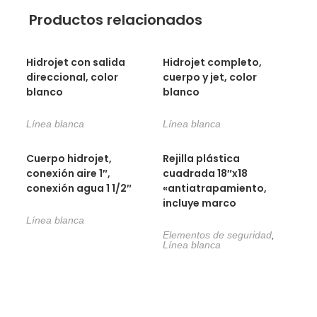
Productos relacionados
Hidrojet con salida
Hidrojet completo,
direccional, color
cuerpo y jet, color
blanco
blanco
Línea blanca
Línea blanca
Cuerpo hidrojet,
Rejilla plástica
conexión aire 1″,
cuadrada 18″x18
conexión agua 1 1/2″
«antiatrapamiento,
incluye marco
Línea blanca
Elementos de seguridad
,
Línea blanca