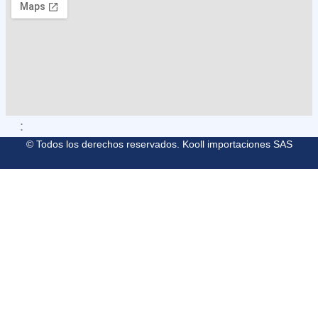
M
O
L
L
E
G
A
R
:
© Todos los derechos reservados. Kooll importaciones SAS