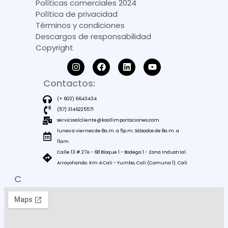
Políticas comerciales 2024
Política de privacidad
Términos y condiciones
Descargos de responsabilidad
Copyright
Contactos:
(+ 602) 6643434
(57) 3146225571
servicioalcliente@koollimportaciones.com
lunes a viernes de 8a.m. a 5p.m. Sábados de 8a.m. a
11am.
Calle 13 # 27A - 68 Bloque 1 - Bodega 1 - Zona Industrial.
Arroyohondo. Km 4 Cali - Yumbo, Cali (Comuna 1). Cali
C
O
M
O
L