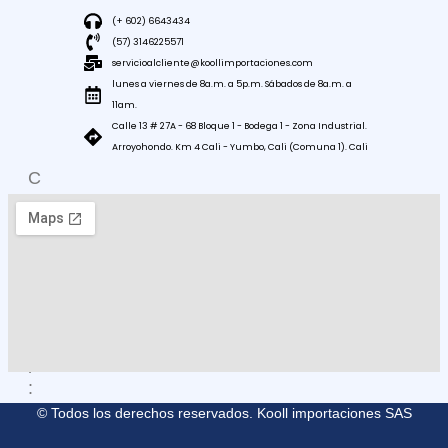
(+ 602) 6643434
(57) 3146225571
servicioalcliente@koollimportaciones.com
lunes a viernes de 8a.m. a 5p.m. Sábados de 8a.m. a
11am.
Calle 13 # 27A - 68 Bloque 1 - Bodega 1 - Zona Industrial.
Arroyohondo. Km 4 Cali - Yumbo, Cali (Comuna 1). Cali
C
O
M
O
L
L
E
G
A
R
:
© Todos los derechos reservados. Kooll importaciones SAS