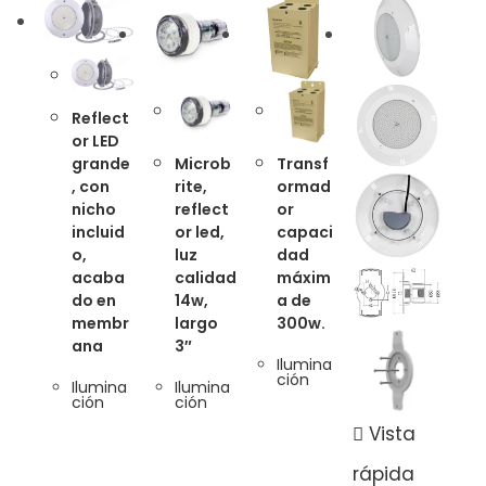
Reflect
or LED
Microb
Transf
grande
rite,
ormad
, con
reflect
or
nicho
or led,
capaci
incluid
luz
dad
o,
calidad
máxim
acaba
14w,
a de
do en
largo
300w.
membr
3″
ana
Ilumina
ción
Ilumina
Ilumina
ción
ción
Vista
rápida