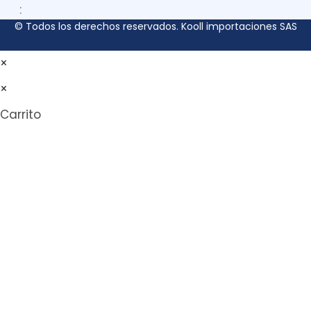
:
© Todos los derechos reservados. Kooll importaciones SAS
×
×
Carrito