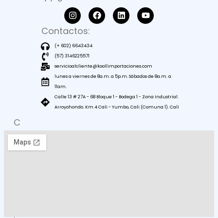
Contactos:
(+ 602) 6643434
(57) 3146225571
servicioalcliente@koollimportaciones.com
lunes a viernes de 8a.m. a 5p.m. Sábados de 8a.m. a
11am.
Calle 13 # 27A - 68 Bloque 1 - Bodega 1 - Zona Industrial.
Arroyohondo. Km 4 Cali - Yumbo, Cali (Comuna 1). Cali
C
O
M
O
L
L
E
G
A
R