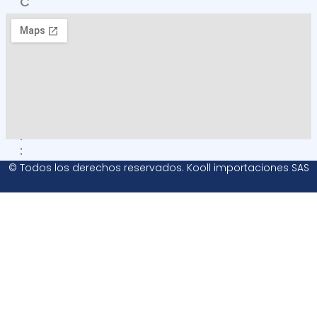
C
O
M
O
L
L
E
G
A
R
:
© Todos los derechos reservados. Kooll importaciones SAS