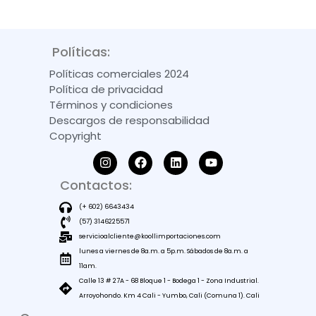
Políticas:
Políticas comerciales 2024
Política de privacidad
Términos y condiciones
Descargos de responsabilidad
Copyright
Contactos:
(+ 602) 6643434
(57) 3146225571
servicioalcliente@koollimportaciones.com
lunes a viernes de 8a.m. a 5p.m. Sábados de 8a.m. a
11am.
Calle 13 # 27A - 68 Bloque 1 - Bodega 1 - Zona Industrial.
Arroyohondo. Km 4 Cali - Yumbo, Cali (Comuna 1). Cali