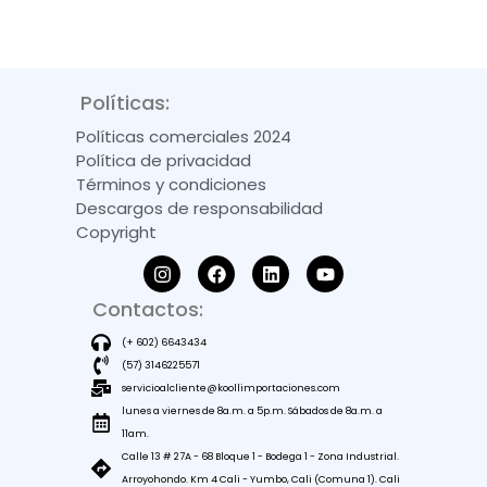
Políticas:
Políticas comerciales 2024
Política de privacidad
Términos y condiciones
Descargos de responsabilidad
Copyright
Contactos:
(+ 602) 6643434
(57) 3146225571
servicioalcliente@koollimportaciones.com
lunes a viernes de 8a.m. a 5p.m. Sábados de 8a.m. a
11am.
Calle 13 # 27A - 68 Bloque 1 - Bodega 1 - Zona Industrial.
Arroyohondo. Km 4 Cali - Yumbo, Cali (Comuna 1). Cali