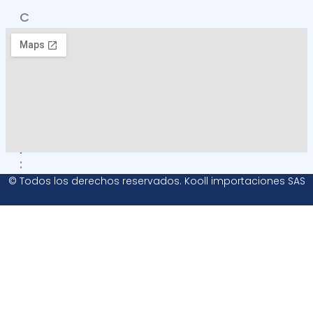
C
O
M
O
L
L
E
G
A
R
:
© Todos los derechos reservados. Kooll importaciones SAS