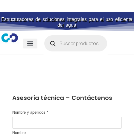
Estructuradores de soluciones integrales para el uso eficiente
del agua
Membranas para piscina
Portal de pagos
Asesoría técnica – Contáctenos
Nombre y apellidos
*
Nombre