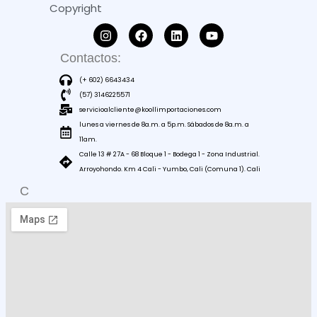
Copyright
Contactos:
(+ 602) 6643434
(57) 3146225571
servicioalcliente@koollimportaciones.com
lunes a viernes de 8a.m. a 5p.m. Sábados de 8a.m. a
11am.
Calle 13 # 27A - 68 Bloque 1 - Bodega 1 - Zona Industrial.
Arroyohondo. Km 4 Cali - Yumbo, Cali (Comuna 1). Cali
C
O
M
O
L
L
E
G
A