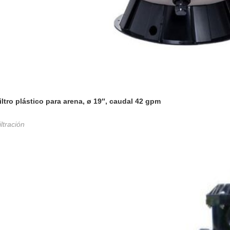
iltro plástico para arena, ø 19″, caudal 42 gpm
iltración