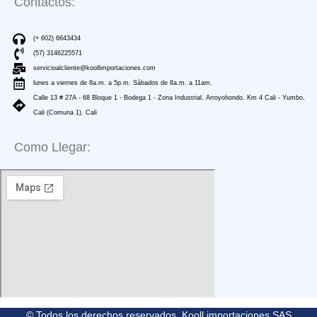
Contactos:
(+ 602) 6643434
(57) 3146225571
servicioalcliente@koollimportaciones.com
lunes a viernes de 8a.m. a 5p.m. Sábados de 8a.m. a 11am.
Calle 13 # 27A - 68 Bloque 1 - Bodega 1 - Zona Industrial. Arroyohondo. Km 4 Cali - Yumbo,
Cali (Comuna 1). Cali
Como Llegar:
© Todos los derechos reservados. Kooll importaciones SAS