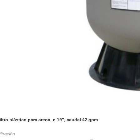
iltro plástico para arena, ø 19″, caudal 42 gpm
iltración