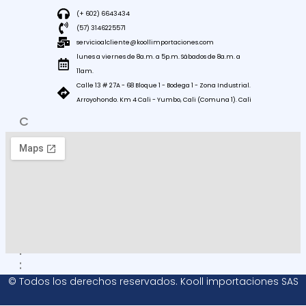
(+ 602) 6643434
(57) 3146225571
servicioalcliente@koollimportaciones.com
lunes a viernes de 8a.m. a 5p.m. Sábados de 8a.m. a
11am.
Calle 13 # 27A - 68 Bloque 1 - Bodega 1 - Zona Industrial.
Arroyohondo. Km 4 Cali - Yumbo, Cali (Comuna 1). Cali
C
O
M
O
L
L
E
G
A
R
:
© Todos los derechos reservados. Kooll importaciones SAS