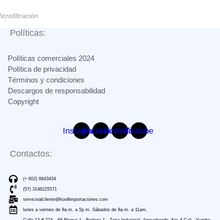
icrofiltración
Políticas:
Políticas comerciales 2024
Política de privacidad
Términos y condiciones
Descargos de responsabilidad
Copyright
Instagram
Facebook
Linkedin
Youtube
Contactos:
(+ 602) 6643434
(57) 3146225571
servicioalcliente@koollimportaciones.com
lunes a viernes de 8a.m. a 5p.m. Sábados de 8a.m. a 11am.
Calle 13 # 27A - 68 Bloque 1 - Bodega 1 - Zona Industrial. Arroyohondo. Km 4 Cali - Yumbo,