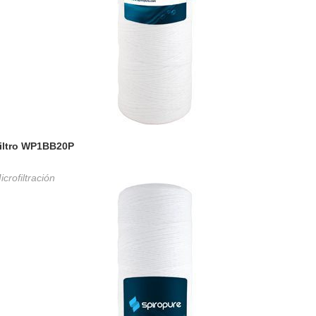
iltro WP1BB20P
icrofiltración