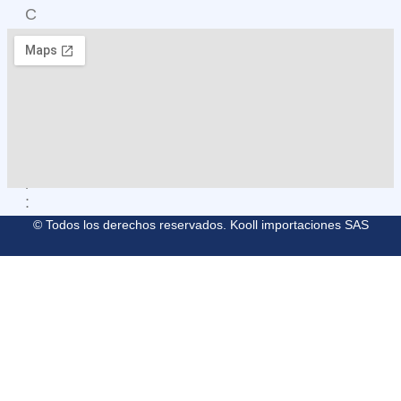
C
O
M
O
L
L
E
G
A
R
:
© Todos los derechos reservados. Kooll importaciones SAS