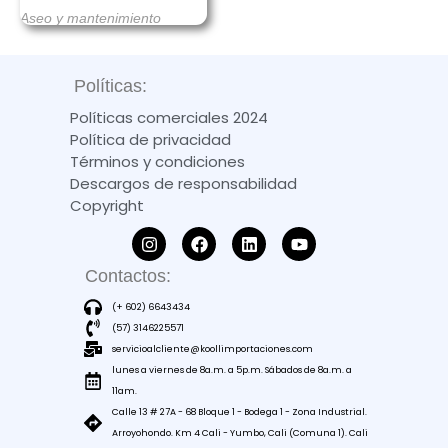
Aseo y mantenimiento
Políticas:
Políticas comerciales 2024
Política de privacidad
Términos y condiciones
Descargos de responsabilidad
Copyright
Contactos:
(+ 602) 6643434
(57) 3146225571
servicioalcliente@koollimportaciones.com
lunes a viernes de 8a.m. a 5p.m. Sábados de 8a.m. a
11am.
Calle 13 # 27A - 68 Bloque 1 - Bodega 1 - Zona Industrial.
Arroyohondo. Km 4 Cali - Yumbo, Cali (Comuna 1). Cali