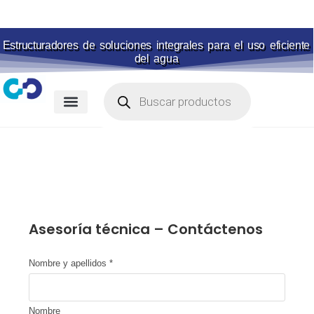
Estructuradores de soluciones integrales para el uso eficiente
del agua
Membranas para piscina
Portal de pagos
Asesoría técnica – Contáctenos
Nombre y apellidos
*
Nombre