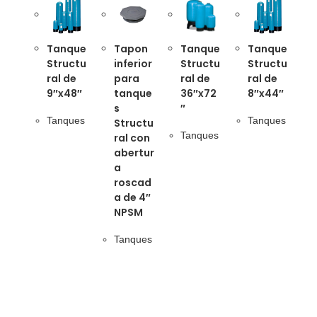
Tanque
Tapon
Tanque
Tanque
Structu
inferior
Structu
Structu
ral de
para
ral de
ral de
9″x48″
tanque
36″x72
8″x44″
s
″
Tanques
Tanques
Structu
Tanques
ral con
abertur
a
roscad
a de 4″
NPSM
Tanques