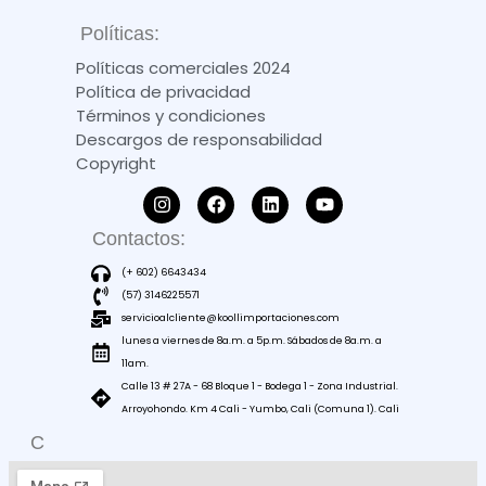
Políticas:
Políticas comerciales 2024
Política de privacidad
Términos y condiciones
Descargos de responsabilidad
Copyright
Contactos:
(+ 602) 6643434
(57) 3146225571
servicioalcliente@koollimportaciones.com
lunes a viernes de 8a.m. a 5p.m. Sábados de 8a.m. a
11am.
Calle 13 # 27A - 68 Bloque 1 - Bodega 1 - Zona Industrial.
Arroyohondo. Km 4 Cali - Yumbo, Cali (Comuna 1). Cali
C
O