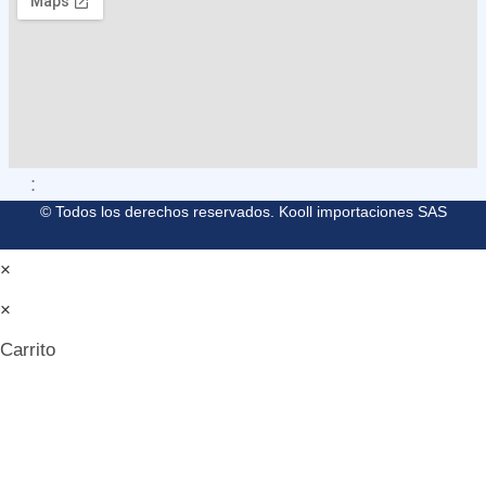
M
O
L
L
E
G
A
R
:
© Todos los derechos reservados. Kooll importaciones SAS
×
×
Carrito