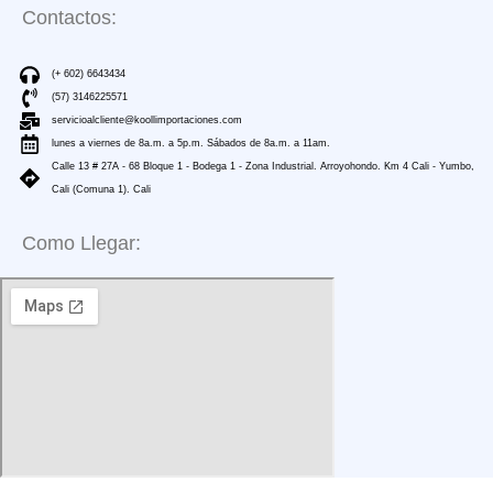
Contactos:
(+ 602) 6643434
(57) 3146225571
servicioalcliente@koollimportaciones.com
lunes a viernes de 8a.m. a 5p.m. Sábados de 8a.m. a 11am.
Calle 13 # 27A - 68 Bloque 1 - Bodega 1 - Zona Industrial. Arroyohondo. Km 4 Cali - Yumbo,
Cali (Comuna 1). Cali
Como Llegar: