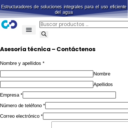
Estructuradores de soluciones integrales para el uso eficiente
del agua
Membranas para piscina
Portal de pagos
Asesoría técnica – Contáctenos
Nombre y apellidos
*
Nombre
Apellidos
Empresa
*
Número de teléfono
*
Correo electrónico
*