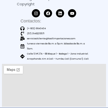
Copyright
Contactos:
(+ 602) 6643434
(57) 3146225571
servicioalcliente@koollimportaciones.com
lunes a viernes de 8a.m. a 5p.m. Sábados de 8a.m. a
11am.
Calle 13 # 27A - 68 Bloque 1 - Bodega 1 - Zona Industrial.
Arroyohondo. Km 4 Cali - Yumbo, Cali (Comuna 1). Cali
Como
Llegar: