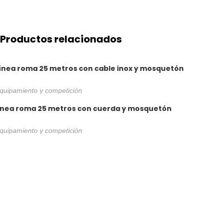
Productos relacionados
ínea roma 25 metros con cable inox y mosquetón
quipamiento y competición
ínea roma 25 metros con cuerda y mosquetón
quipamiento y competición