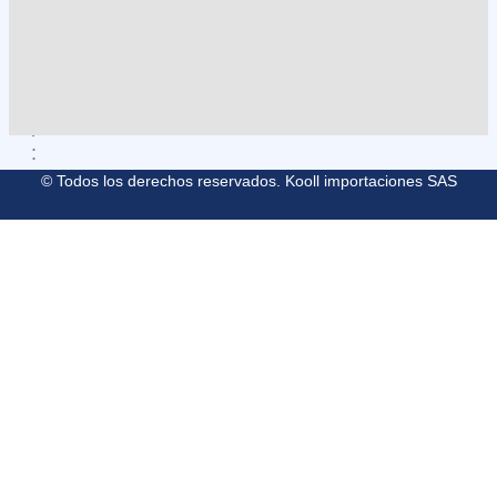
L
L
E
G
A
R
:
© Todos los derechos reservados. Kooll importaciones SAS