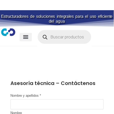
Estructuradores de soluciones integrales para el uso eficiente
del agua
Membranas para piscina
Portal de pagos
Asesoría técnica – Contáctenos
Nombre y apellidos
*
Nombre