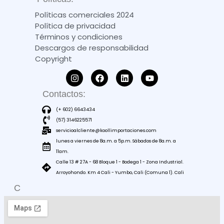
Políticas comerciales 2024
Política de privacidad
Términos y condiciones
Descargos de responsabilidad
Copyright
Contactos:
(+ 602) 6643434
(57) 3146225571
servicioalcliente@koollimportaciones.com
lunes a viernes de 8a.m. a 5p.m. Sábados de 8a.m. a
11am.
Calle 13 # 27A - 68 Bloque 1 - Bodega 1 - Zona Industrial.
Arroyohondo. Km 4 Cali - Yumbo, Cali (Comuna 1). Cali
C
O
M
O