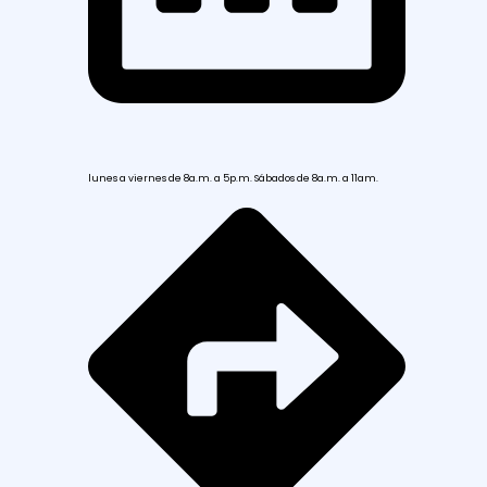
lunes a viernes de 8a.m. a 5p.m. Sábados de 8a.m. a 11am.