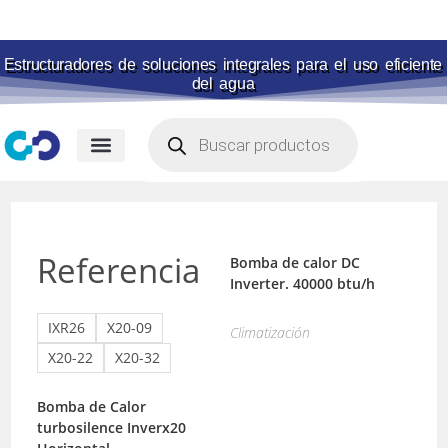
Estructuradores de soluciones integrales para el uso eficiente
del agua
Membranas para piscina
Portal de pagos
Referencia
Bomba de calor DC
Inverter. 40000 btu/h
IXR26
X20-09
Climatización
X20-22
X20-32
Bomba de Calor
turbosilence Inverx20