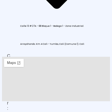
Calle 13 # 27A - 68 Bloque 1 - Bodega 1 - Zona Industrial.
Arroyohondo. Km 4 Cali - Yumbo, Cali (Comuna 1). Cali
C
O
M
O
L
L
E
G
A
R
: