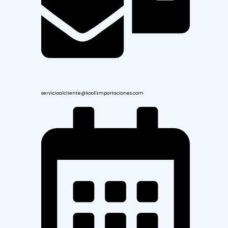
servicioalcliente@koollimportaciones.com