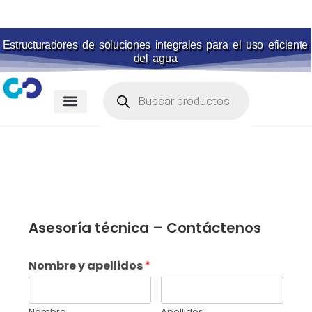
Estructuradores de soluciones integrales para el uso eficiente
del agua
Membranas para piscina
Portal de pagos
Asesoría técnica – Contáctenos
Nombre y apellidos
*
Nombre
Apellidos