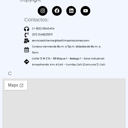
Contactos:
(+ 602) 6643434
(57) 3146225571
servicioalcliente@koollimportaciones.com
lunes a viernes de 8a.m. a 5p.m. Sábados de 8a.m. a
11am.
Calle 13 # 27A - 68 Bloque 1 - Bodega 1 - Zona Industrial.
Arroyohondo. Km 4 Cali - Yumbo, Cali (Comuna 1). Cali
C
O
M
O
L
L
E
G
A
R