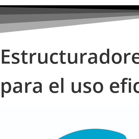
Ir
al
contenido
Estructuradore
para el uso efi