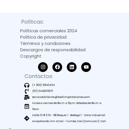
Políticas:
Políticas comerciales 2024
Política de privacidad
Términos y condiciones
Descargos de responsabilidad
Copyright
Contactos:
(+ 602) 6643434
(57) 3146225571
servicioalcliente@koollimportaciones.com
lunes a viernes de 8a.m. a 5p.m. Sábados de 8a.m. a
11am.
Calle 13 # 27A - 68 Bloque 1 - Bodega 1 - Zona Industrial.
Arroyohondo. Km 4 Cali - Yumbo, Cali (Comuna 1). Cali