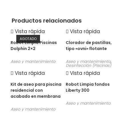
Productos relacionados
Vista rápida
Vista rápida
AGOTADO
Robot Limpia Piscinas
Clorador de pastillas,
Dolphin 2×2
tipo «ovni» flotante
Aseo y mantenimiento
Aseo y mantenimiento
,
Desinfección (Piscinas)
Vista rápida
Vista rápida
Kit de aseo para piscina
Robot Limpia fondos
residencial con
Liberty 300
acabado en membrana
Aseo y mantenimiento
Aseo y mantenimiento