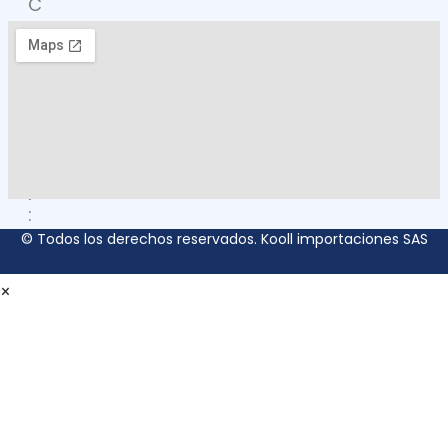
C
O
M
O
L
L
E
G
A
R
:
© Todos los derechos reservados. Kooll importaciones SAS
×