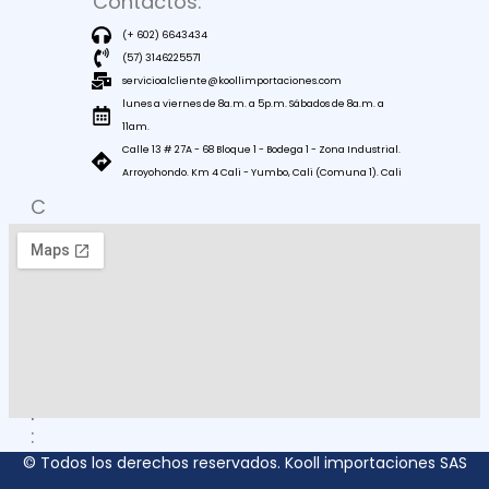
Contactos:
(+ 602) 6643434
(57) 3146225571
servicioalcliente@koollimportaciones.com
lunes a viernes de 8a.m. a 5p.m. Sábados de 8a.m. a
11am.
Calle 13 # 27A - 68 Bloque 1 - Bodega 1 - Zona Industrial.
Arroyohondo. Km 4 Cali - Yumbo, Cali (Comuna 1). Cali
C
O
M
O
L
L
E
G
A
R
:
© Todos los derechos reservados. Kooll importaciones SAS