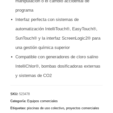
manipulación o el cambio accidental de
programa
Interfaz perfecta con sistemas de
automatización IntelliTouch®, EasyTouch®,
SunTouch® y la interfaz ScreenLogic2® para
una gestión química superior
Compatible con generadores de cloro salino
IntelliChlor®, bombas dosificadoras externas
y sistemas de CO2
SKU:
523478
Categoría:
Equipos comerciales
Etiquetas:
piscinas de uso colectivo
,
proyectos comerciales