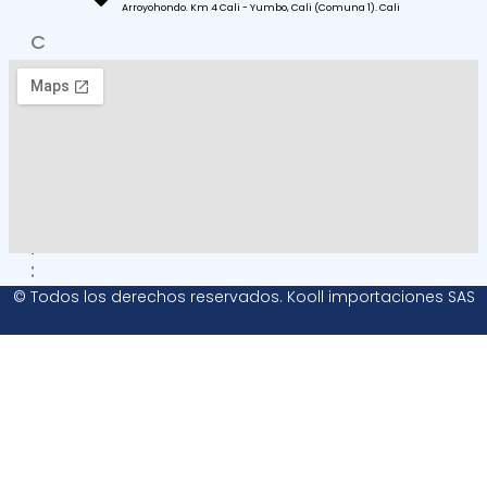
Arroyohondo. Km 4 Cali - Yumbo, Cali (Comuna 1). Cali
C
O
M
O
L
L
E
G
A
R
:
© Todos los derechos reservados. Kooll importaciones SAS