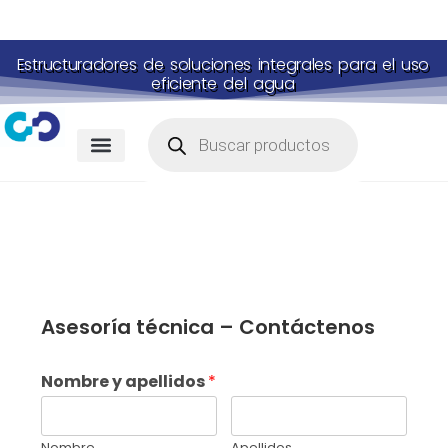
Estructuradores de soluciones integrales para el uso
eficiente del agua
Membranas para piscina
Portal de pagos
Asesoría técnica – Contáctenos
Nombre y apellidos
*
Nombre
Apellidos