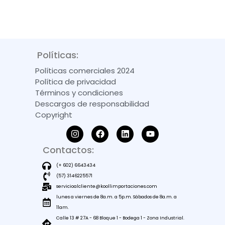
Políticas:
Políticas comerciales 2024
Política de privacidad
Términos y condiciones
Descargos de responsabilidad
Copyright
Contactos:
(+ 602) 6643434
(57) 3146225571
servicioalcliente@koollimportaciones.com
lunes a viernes de 8a.m. a 5p.m. Sábados de 8a.m. a
11am.
Calle 13 # 27A - 68 Bloque 1 - Bodega 1 - Zona Industrial.