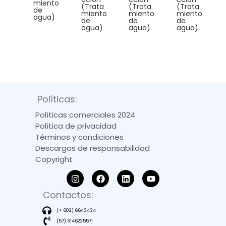
miento
(Trata
(Trata
(Trata
de
miento
miento
miento
agua)
de
de
de
agua)
agua)
agua)
Políticas:
Políticas comerciales 2024
Política de privacidad
Términos y condiciones
Descargos de responsabilidad
Copyright
Contactos:
(+ 602) 6643434
(57) 3146225571