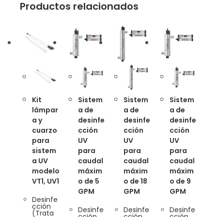
Productos relacionados
Kit
Sistem
Sistem
Sistem
lámpar
a de
a de
a de
a y
desinfe
desinfe
desinfe
cuarzo
cción
cción
cción
para
UV
UV
UV
sistem
para
para
para
a UV
caudal
caudal
caudal
modelo
máxim
máxim
máxim
VT1, UV1
o de 5
o de 18
o de 9
GPM
GPM
GPM
Desinfe
cción
Desinfe
Desinfe
Desinfe
(Trata
cción
cción
cción