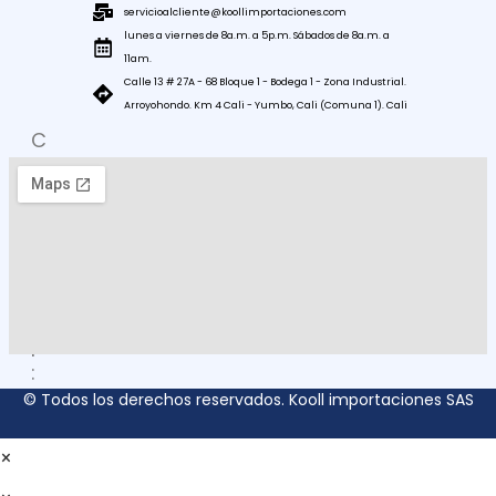
servicioalcliente@koollimportaciones.com
lunes a viernes de 8a.m. a 5p.m. Sábados de 8a.m. a
11am.
Calle 13 # 27A - 68 Bloque 1 - Bodega 1 - Zona Industrial.
Arroyohondo. Km 4 Cali - Yumbo, Cali (Comuna 1). Cali
C
O
M
O
L
L
E
G
A
R
:
© Todos los derechos reservados. Kooll importaciones SAS
×