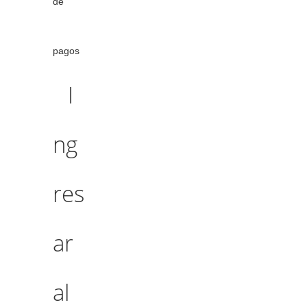
de
pagos
I
ng
res
ar
al