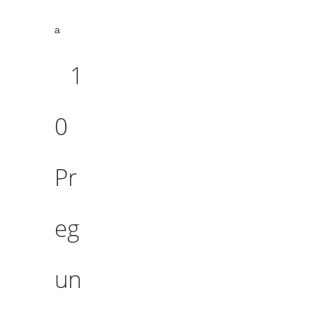
a
1
0
Pr
eg
un