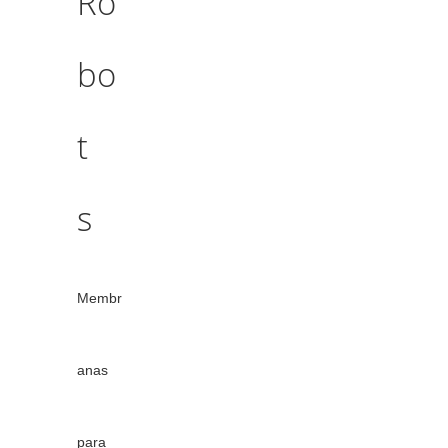
Ro
bo
t
s
Membr
anas
para