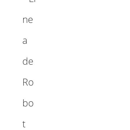
ne
a
de
Ro
bo
t