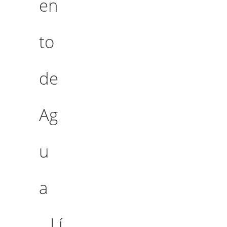
en
to
de
Ag
u
a
Lí