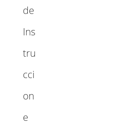
de
Ins
tru
cci
on
e