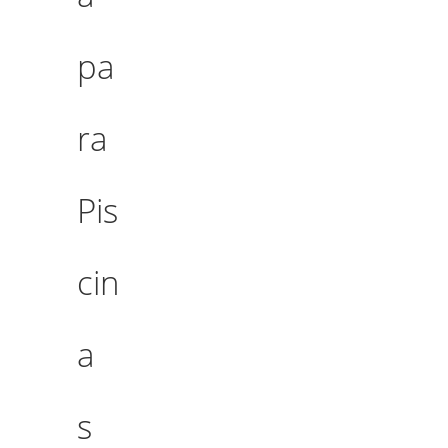
pa
ra
Pis
cin
a
s