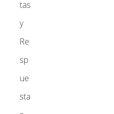
tas
y
Re
sp
ue
sta