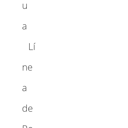
u
a
Lí
ne
a
de