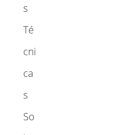
s
Té
cni
ca
s
So