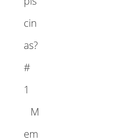
pis
cin
as?
#
1
M
em