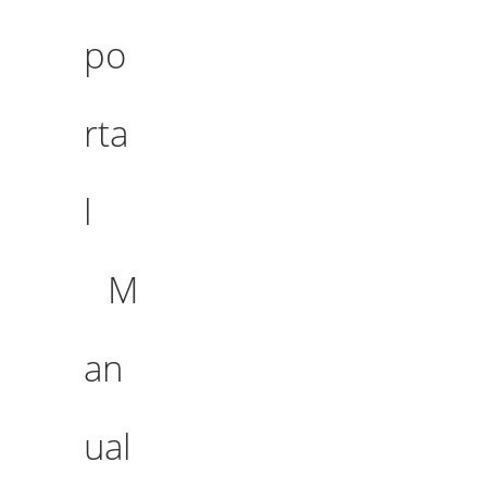
po
rta
l
M
an
ual