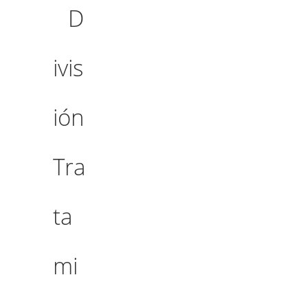
D
ivis
ión
Tra
ta
mi