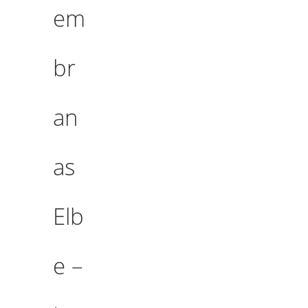
em
br
an
as
Elb
e –