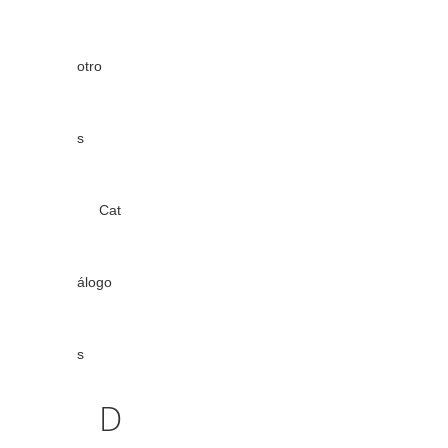
otro
s
Cat
álogo
s
D