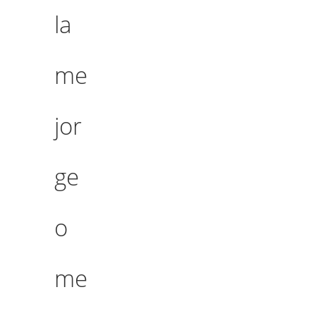
la
me
jor
ge
o
me