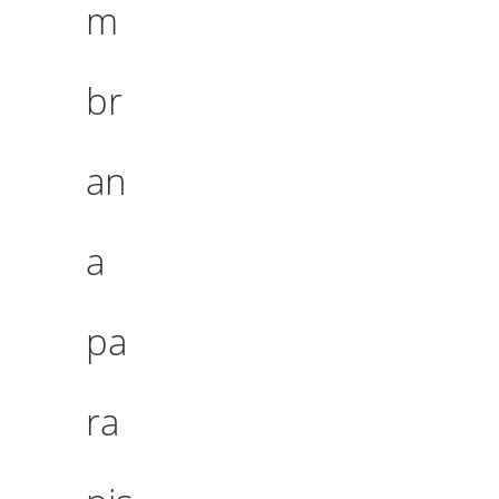
m
br
an
a
pa
ra