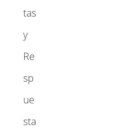
tas
y
Re
sp
ue
sta