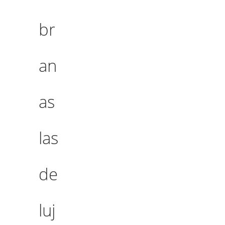
br
an
as
las
de
luj