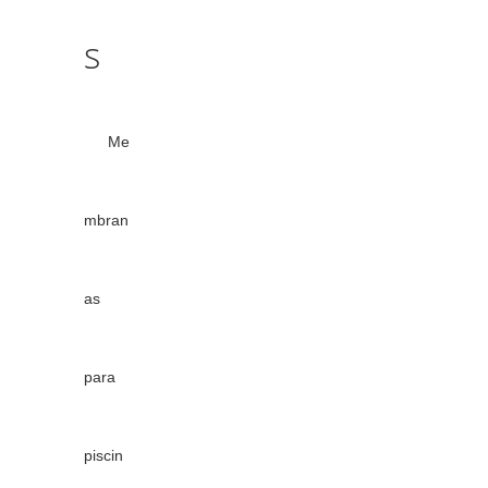
s
Me
mbran
as
para
piscin