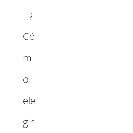
¿
Có
m
o
ele
gir