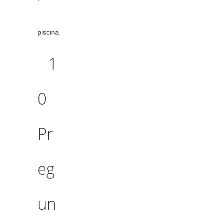
piscina
1
0
Pr
eg
un