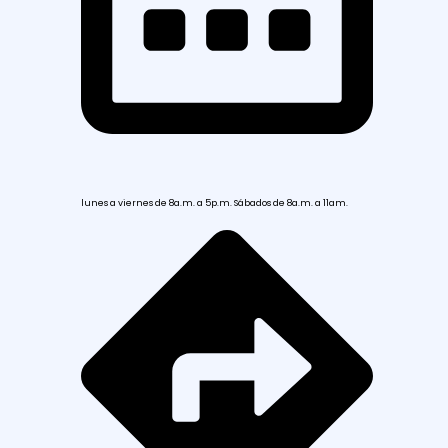
lunes a viernes de 8a.m. a 5p.m. Sábados de 8a.m. a 11am.