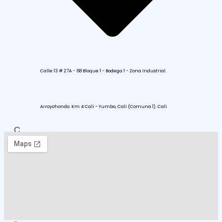
Calle 13 # 27A - 68 Bloque 1 - Bodega 1 - Zona Industrial.
Arroyohondo. Km 4 Cali - Yumbo, Cali (Comuna 1). Cali
C
O
M
O
L
L
E
G
A