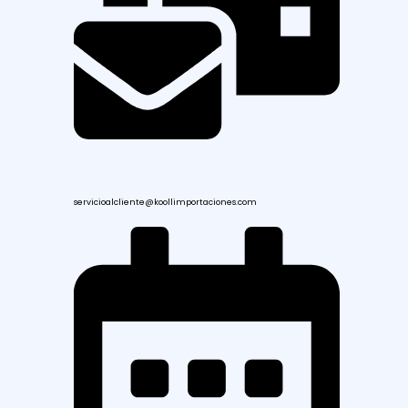
servicioalcliente@koollimportaciones.com