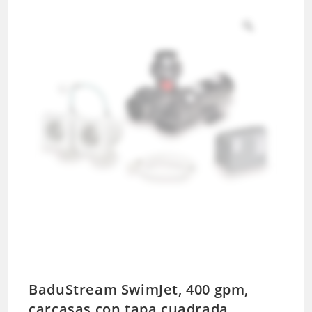
BaduStream SwimJet, 400 gpm,
carcasas con tapa cuadrada,