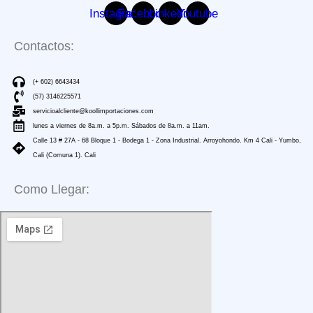
Instagram
Facebook
Linkedin
Youtube
Contactos:
(+ 602) 6643434
(57) 3146225571
servicioalcliente@koollimportaciones.com
lunes a viernes de 8a.m. a 5p.m. Sábados de 8a.m. a 11am.
Calle 13 # 27A - 68 Bloque 1 - Bodega 1 - Zona Industrial. Arroyohondo. Km 4 Cali - Yumbo,
Cali (Comuna 1). Cali
Como Llegar: