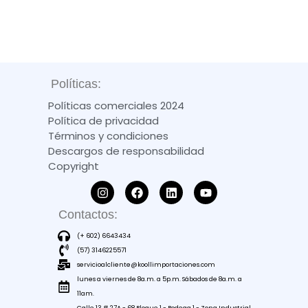
Políticas:
Políticas comerciales 2024
Política de privacidad
Términos y condiciones
Descargos de responsabilidad
Copyright
Contactos:
(+ 602) 6643434
(57) 3146225571
servicioalcliente@koollimportaciones.com
lunes a viernes de 8a.m. a 5p.m. Sábados de 8a.m. a
11am.
Calle 13 # 27A - 68 Bloque 1 - Bodega 1 - Zona Industrial.