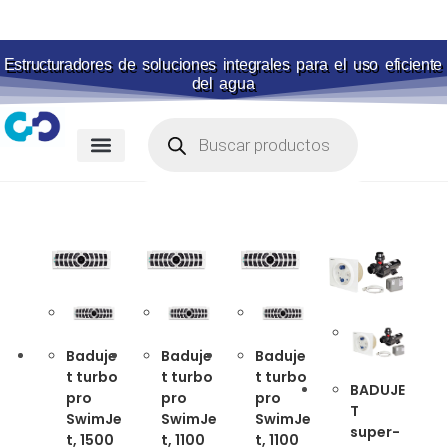
Estructuradores de soluciones integrales para el uso eficiente
del agua
Membranas para piscina
Portal de pagos
Baduje
Baduje
Baduje
t turbo
t turbo
t turbo
BADUJE
pro
pro
pro
T
SwimJe
SwimJe
SwimJe
super-
t, 1500
t, 1100
t, 1100