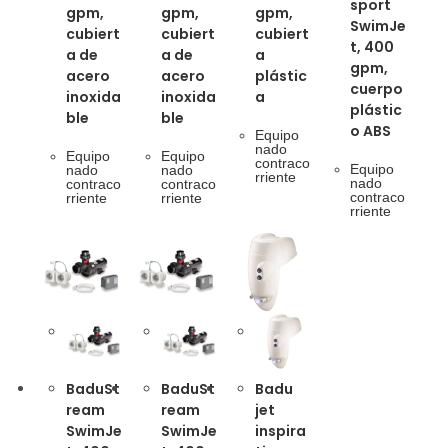
sport
gpm,
gpm,
gpm,
SwimJe
cubiert
cubiert
cubiert
t, 400
a de
a de
a
gpm,
acero
acero
plástic
cuerpo
inoxida
inoxida
a
plástic
ble
ble
o ABS
Equipo
nado
Equipo
Equipo
contraco
Equipo
nado
nado
rriente
nado
contraco
contraco
contraco
rriente
rriente
rriente
BaduSt
BaduSt
Badu
ream
ream
jet
SwimJe
SwimJe
inspira