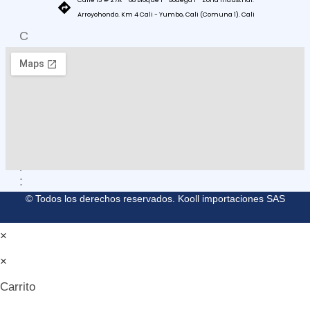
Arroyohondo. Km 4 Cali - Yumbo, Cali (Comuna 1). Cali
C
O
M
O
L
L
E
G
A
R
:
© Todos los derechos reservados. Kooll importaciones SAS
×
×
Carrito