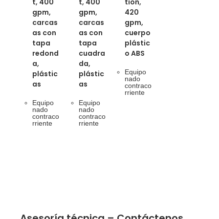
t, 400
t, 400
tion,
gpm,
gpm,
420
carcas
carcas
gpm,
as con
as con
cuerpo
tapa
tapa
plástic
redond
cuadra
o ABS
a,
da,
Equipo
plástic
plástic
nado
as
as
contraco
rriente
Equipo
Equipo
nado
nado
contraco
contraco
rriente
rriente
Asesoría técnica – Contáctenos